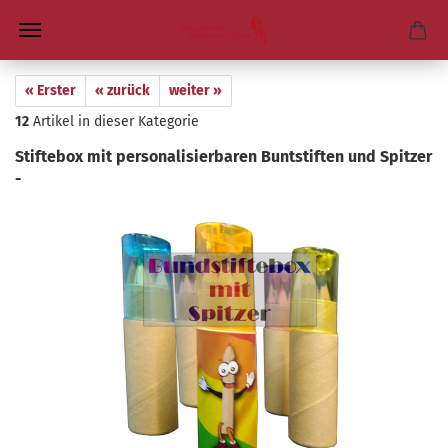
« Erster
« zurück
weiter »
12
Artikel in dieser Kategorie
Stif­te­box mit per­so­na­li­sier­ba­ren Bunt­stif­ten und Spit­zer
-