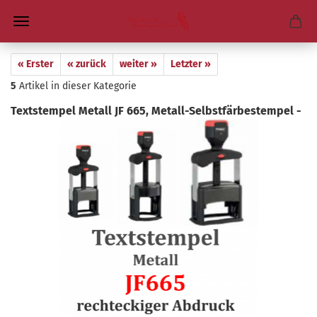
« Erster
« zurück
weiter »
Letzter »
5
Artikel in dieser Kategorie
Text­stem­pel Me­tall JF 665, Metall-​Selbstfärbestempel -