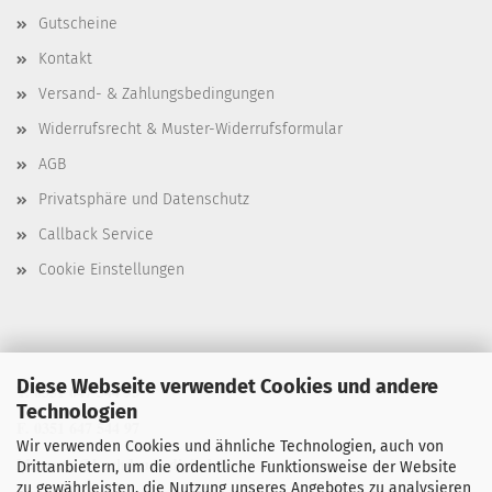
Gutscheine
Kontakt
Versand- & Zahlungsbedingungen
Widerrufsrecht & Muster-Widerrufsformular
AGB
Privatsphäre und Datenschutz
Callback Service
Cookie Einstellungen
Diese Webseite verwendet Cookies und andere
T. 0351 647 544 93
Technologien
F. 0351 647 544 97
Wir verwenden Cookies und ähnliche Technologien, auch von
M. manu@buchdruck-digital.de
Drittanbietern, um die ordentliche Funktionsweise der Website
zu gewährleisten, die Nutzung unseres Angebotes zu analysieren