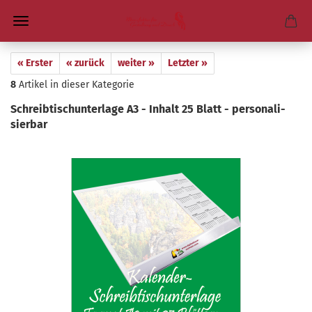
« Erster
« zurück
weiter »
Letzter »
8
Artikel in dieser Kategorie
Schreib­tisch­un­ter­la­ge A3 - In­halt 25 Blatt - per­so­na­li­
sier­bar