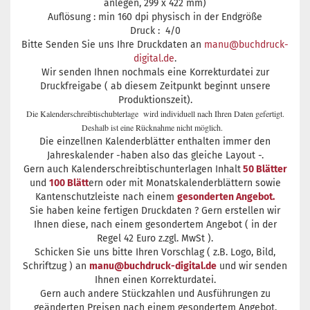
anlegen, 299 x 422 mm)
Auflösung : min 160 dpi physisch in der Endgröße
Druck : 4/0
Bitte Senden Sie uns Ihre Druckdaten an
manu@buchdruck-
digital.de
.
Wir senden Ihnen nochmals eine Korrekturdatei zur
Druckfreigabe ( ab diesem Zeitpunkt beginnt unsere
Produktionszeit).
Die Kalenderschreibtischubterlage wird individuell nach Ihren Daten gefertigt.
Deshalb ist eine Rücknahme nicht möglich.
Die einzellnen Kalenderblätter enthalten immer den
Jahreskalender -haben also das gleiche Layout -.
Gern auch Kalenderschreibtischunterlagen Inhalt
50 Blätter
und
100 Blätt
ern oder mit Monatskalenderblättern sowie
Kantenschutzleiste nach einem
gesonderten Angebot.
Sie haben keine fertigen Druckdaten ? Gern erstellen wir
Ihnen diese, nach einem gesondertem Angebot ( in der
Regel 42 Euro z.zgl. MwSt ).
Schicken Sie uns bitte Ihren Vorschlag ( z.B. Logo, Bild,
Schriftzug ) an
manu@buchdruck-digital.de
und wir senden
Ihnen einen Korrekturdatei.
Gern auch andere Stückzahlen und Ausführungen zu
geänderten Preisen nach einem gesondertem Angebot.